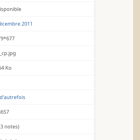
isponible
Décembre 2011
79*677
_cp.jpg
64 Ko
d'autrefois
8657
(3 notes)