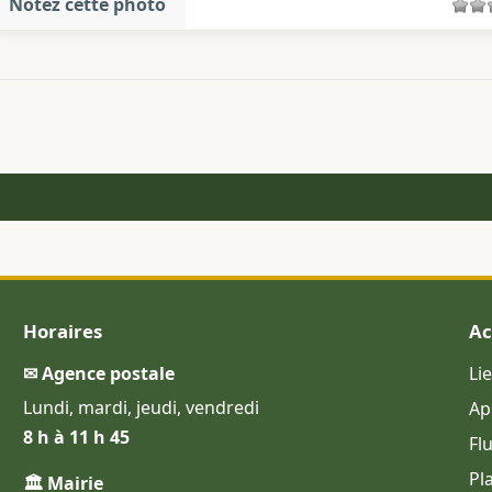
Notez cette photo
Horaires
Ac
✉ Agence postale
Li
Lundi, mardi, jeudi, vendredi
Ap
8 h à 11 h 45
Fl
Pl
🏛 Mairie