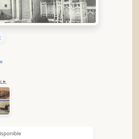
t
le
isponible