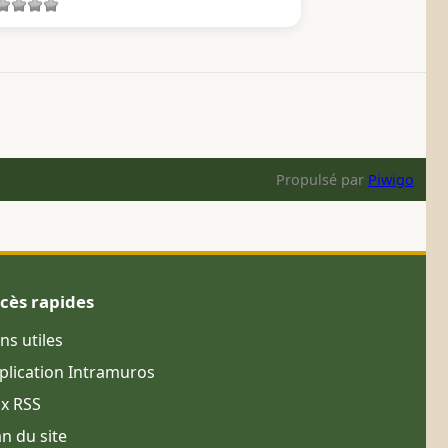
Propulsé par
Piwigo
cès rapides
ens utiles
plication Intramuros
ux RSS
an du site