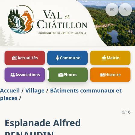
Contact
Rec
Actualités
Commune
Mairie
Associations
Photos
Histoire
Accueil
/
Village
/
Bâtiments communaux et
places
/
6/16
Esplanade Alfred