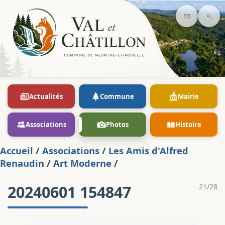
Contact
Rec
Actualités
Commune
Mairie
Associations
Photos
Histoire
Accueil
/
Associations
/
Les Amis d'Alfred
Renaudin
/
Art Moderne
/
20240601 154847
21/28