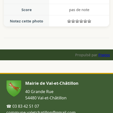
Score
pas de note
Notez cette photo
Propulsé par
Piwigo
Mairie de Val-et-Châtillon
40 Grande Rue
54480 Val-et-Châtillon
☎ 03 83 42 51 07
commune.valetchatillon@gmail.com