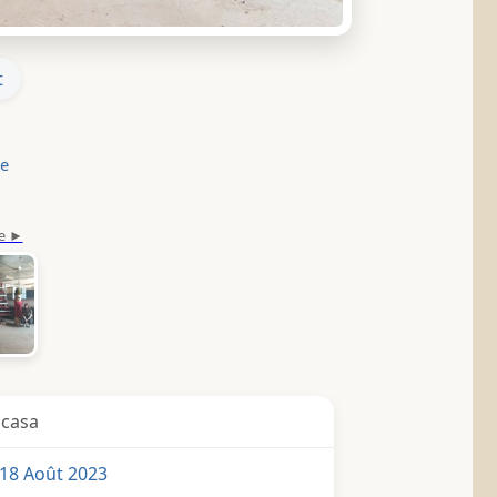
t
le
icasa
18 Août 2023