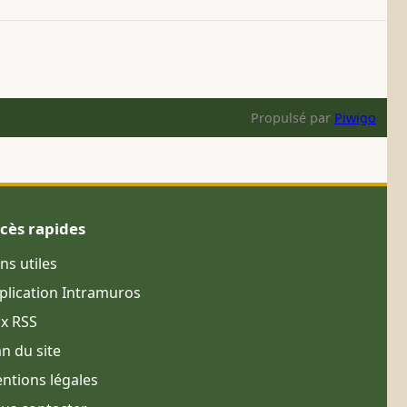
Propulsé par
Piwigo
cès rapides
ens utiles
plication Intramuros
ux RSS
an du site
ntions légales