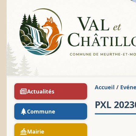
Accueil
/
Evén
Actualités
PXL 2023
Commune
Mairie