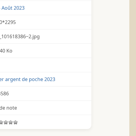
4 Août 2023
0*2295
_101618386~2.jpg
40 Ko
er argent de poche 2023
3586
de note