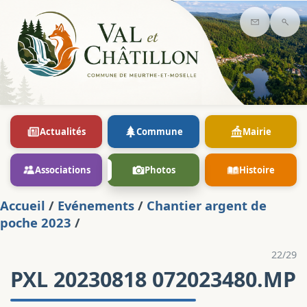
Contact
Rec
Actualités
Commune
Mairie
Associations
Photos
Histoire
Accueil
/
Evénements
/
Chantier argent de
poche 2023
/
22/29
PXL 20230818 072023480.MP