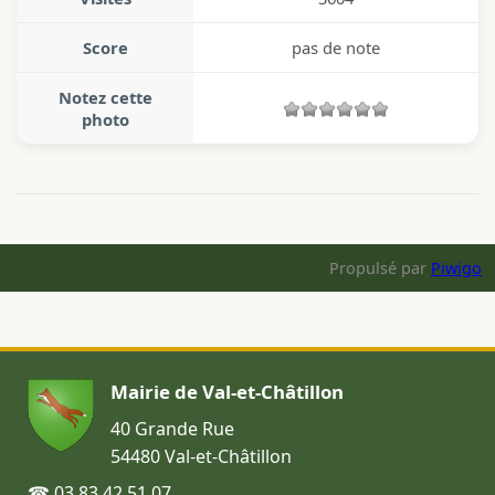
Score
pas de note
Notez cette
photo
Propulsé par
Piwigo
Mairie de Val-et-Châtillon
40 Grande Rue
54480 Val-et-Châtillon
☎ 03 83 42 51 07