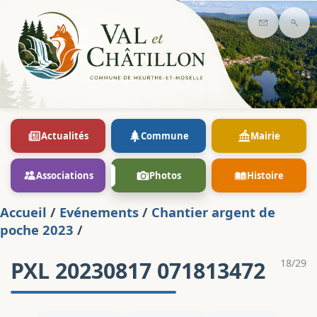
Contact
Rec
Actualités
Commune
Mairie
Associations
Photos
Histoire
Accueil
/
Evénements
/
Chantier argent de
poche 2023
/
PXL 20230817 071813472
18/29