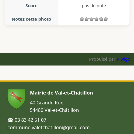
Score
pas de note
Notez cette photo
Propulsé par
Piwigo
Mairie de Val-et-Châtillon
40 Grande Rue
54480 Val-et-Châtillon
☎ 03 83 42 51 07
commune.valetchatillon@gmail.com