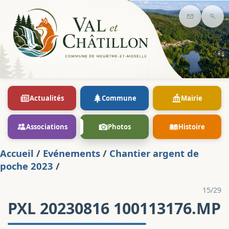
Contact
Rec
Actualités
Commune
Mairie
Associations
Photos
Histoire
Accueil
/
Evénements
/
Chantier argent de
poche 2023
/
15/29
PXL 20230816 100113176.MP