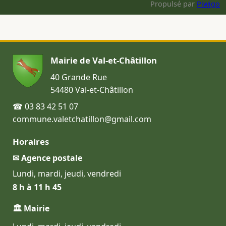
Propulsé par
Piwigo
Mairie de Val-et-Châtillon
40 Grande Rue
54480 Val-et-Châtillon
☎ 03 83 42 51 07
commune.valetchatillon@gmail.com
Horaires
✉ Agence postale
Lundi, mardi, jeudi, vendredi
8 h à 11 h 45
🏛 Mairie