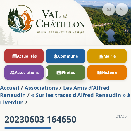
Contact
Rec
Actualités
Commune
Mairie
Associations
Photos
Histoire
Accueil
/
Associations
/
Les Amis d'Alfred
Renaudin
/
« Sur les traces d’Alfred Renaudin » à
Liverdun
/
20230603 164650
31/35