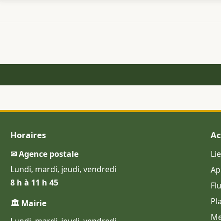
Horaires
Ac
✉ Agence postale
Li
Lundi, mardi, jeudi, vendredi
Ap
8 h à 11 h 45
Fl
Pl
🏛 Mairie
Me