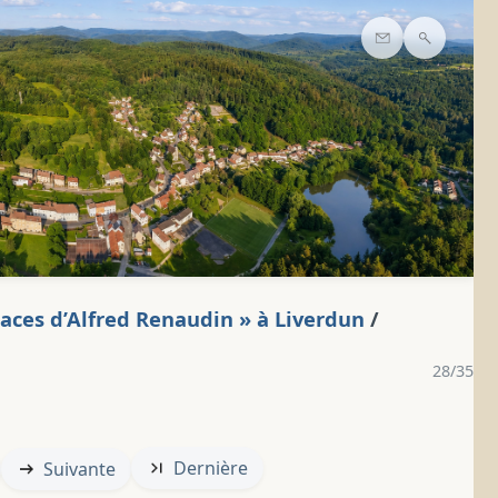
Contact
Recherc
traces d’Alfred Renaudin » à Liverdun
/
28/35
Dernière
Suivante