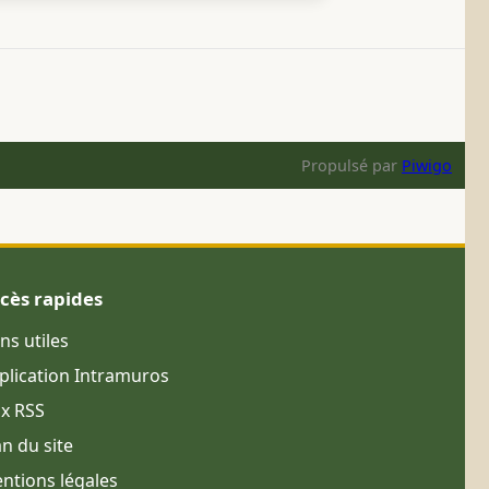
Propulsé par
Piwigo
cès rapides
ens utiles
plication Intramuros
ux RSS
an du site
ntions légales