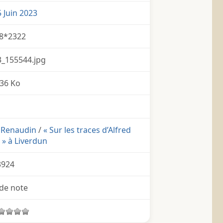
 Juin 2023
8*2322
_155544.jpg
36 Ko
d Renaudin
/
« Sur les traces d’Alfred
» à Liverdun
3924
de note