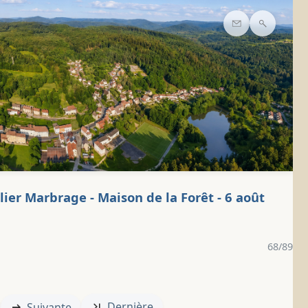
Contact
Recherc
lier Marbrage - Maison de la Forêt - 6 août
68/89
Dernière
Suivante