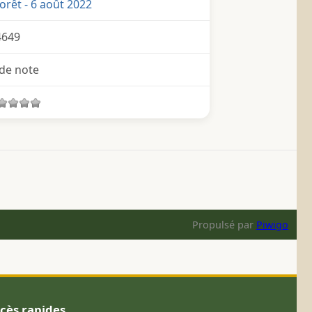
orêt - 6 août 2022
4649
de note
Propulsé par
Piwigo
cès rapides