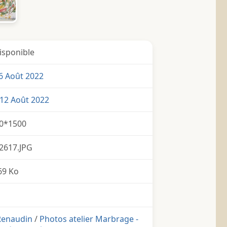
isponible
6 Août 2022
12 Août 2022
0*1500
2617.JPG
69 Ko
 Renaudin
/
Photos atelier Marbrage -