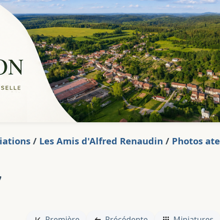
iations
/
Les Amis d'Alfred Renaudin
/
Photos ate
7
Première
Précédente
Miniatures