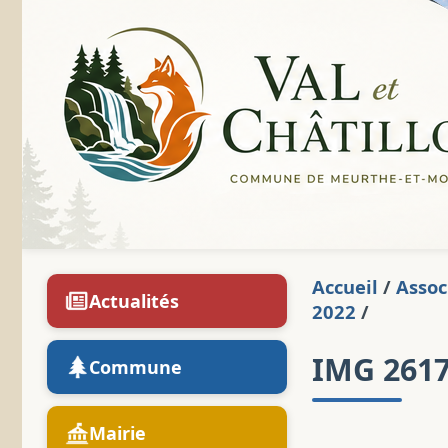
Accueil
/
Assoc
Actualités
2022
/
IMG 261
Commune
Mairie