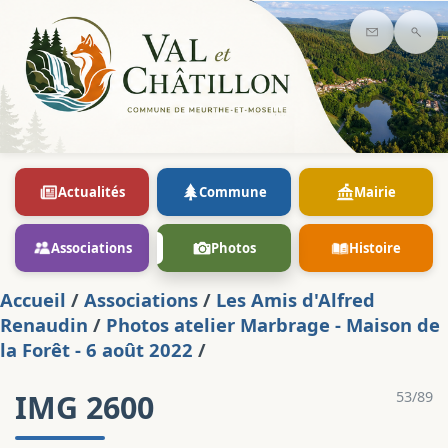
Contact
Rec
Actualités
Commune
Mairie
Associations
Photos
Histoire
Accueil
/
Associations
/
Les Amis d'Alfred
Renaudin
/
Photos atelier Marbrage - Maison de
la Forêt - 6 août 2022
/
IMG 2600
53/89