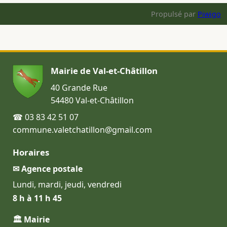
Propulsé par
Piwigo
Mairie de Val-et-Châtillon
40 Grande Rue
54480 Val-et-Châtillon
☎ 03 83 42 51 07
commune.valetchatillon@gmail.com
Horaires
✉ Agence postale
Lundi, mardi, jeudi, vendredi
8 h à 11 h 45
🏛 Mairie