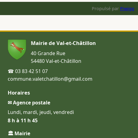
Propulsé par
Piwigo
Mairie de Val-et-Châtillon
40 Grande Rue
54480 Val-et-Châtillon
☎ 03 83 42 51 07
commune.valetchatillon@gmail.com
Horaires
✉ Agence postale
Lundi, mardi, jeudi, vendredi
8 h à 11 h 45
🏛 Mairie