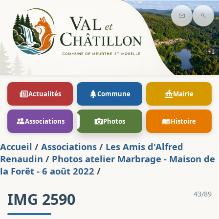
Contact
Rec
Actualités
Commune
Mairie
Associations
Photos
Histoire
Accueil
/
Associations
/
Les Amis d'Alfred
Renaudin
/
Photos atelier Marbrage - Maison de
la Forêt - 6 août 2022
/
IMG 2590
43/89