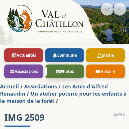
Contact
Rec
Actualités
Commune
Mairie
Associations
Photos
Histoire
Accueil
/
Associations
/
Les Amis d'Alfred
Renaudin
/
Un atelier poterie pour les enfants à
la maison de la forêt
/
IMG 2509
29/40