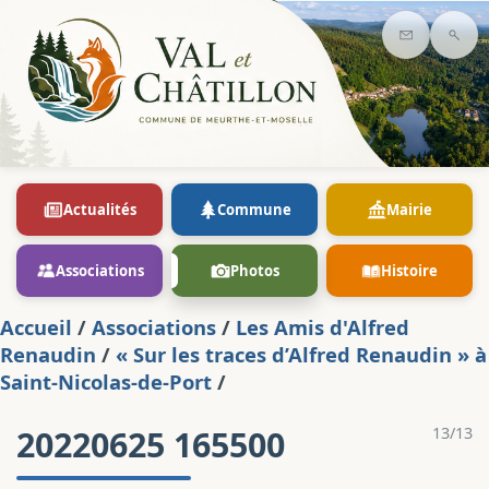
Contact
Rec
Actualités
Commune
Mairie
Associations
Photos
Histoire
Accueil
/
Associations
/
Les Amis d'Alfred
Renaudin
/
« Sur les traces d’Alfred Renaudin » à
Saint-Nicolas-de-Port
/
20220625 165500
13/13