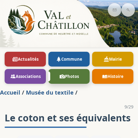
Contact
Rec
Actualités
Commune
Mairie
Associations
Photos
Histoire
Accueil
/
Musée du textile
/
9/29
Le coton et ses équivalents