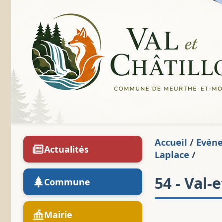
Accueil
/
Evén
Actualités
Laplace
/
54 - Val-
Commune
Mairie