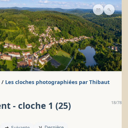
Contact
Recherc
/
Les cloches photographiées par Thibaut
nt - cloche 1 (25)
18/78
Dernière
Suivante