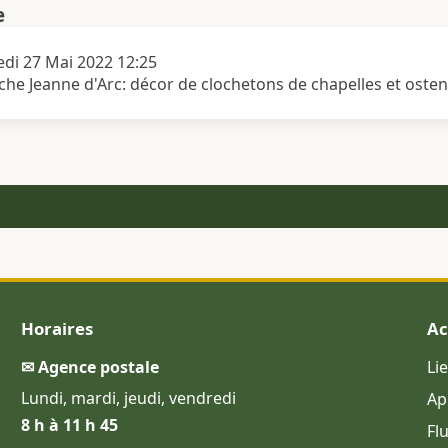
e
di 27 Mai 2022 12:25
oche Jeanne d'Arc: décor de clochetons de chapelles et osten
Horaires
Ac
✉ Agence postale
Li
Lundi, mardi, jeudi, vendredi
Ap
8 h à 11 h 45
Fl