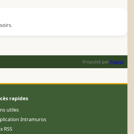
soirs.
Propulsé par
Piwigo
cès rapides
ens utiles
plication Intramuros
ux RSS