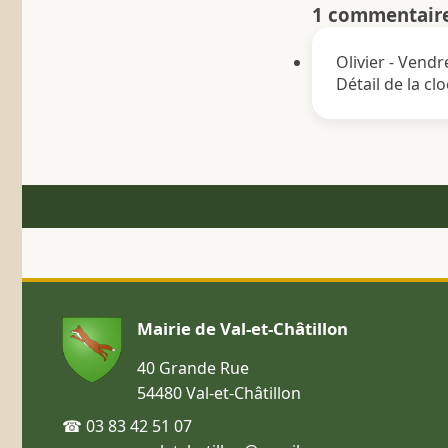
1 commentair
Olivier
-
Vendre
Détail de la cl
Mairie de Val-et-Châtillon
40 Grande Rue
54480 Val-et-Châtillon
☎ 03 83 42 51 07