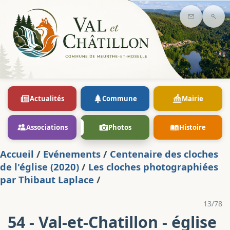
Contact
Rec
Actualités
Commune
Mairie
Associations
Photos
Histoire
Accueil
/
Evénements
/
Centenaire des cloches
de l'église (2020)
/
Les cloches photographiées
par Thibaut Laplace
/
13/78
54 - Val-et-Chatillon - église