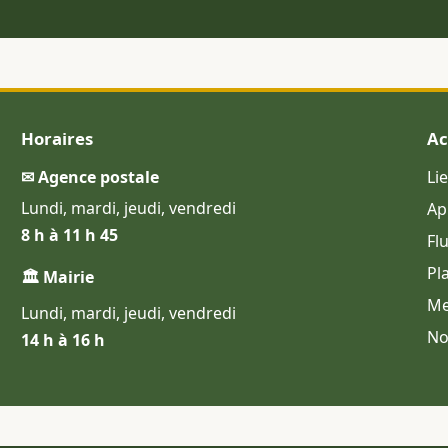
Horaires
Ac
✉ Agence postale
Li
Lundi, mardi, jeudi, vendredi
Ap
8 h à 11 h 45
Fl
Pl
🏛 Mairie
Me
Lundi, mardi, jeudi, vendredi
No
14 h à 16 h