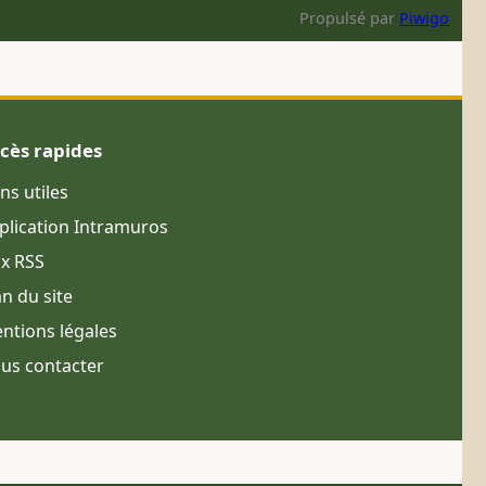
Propulsé par
Piwigo
cès rapides
ens utiles
plication Intramuros
ux RSS
an du site
ntions légales
us contacter