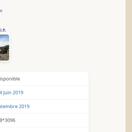
le
isponible
4 Juin 2019
eptembre 2019
8*3096