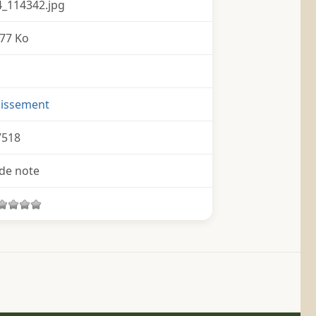
_114342.jpg
77 Ko
nissement
7518
de note