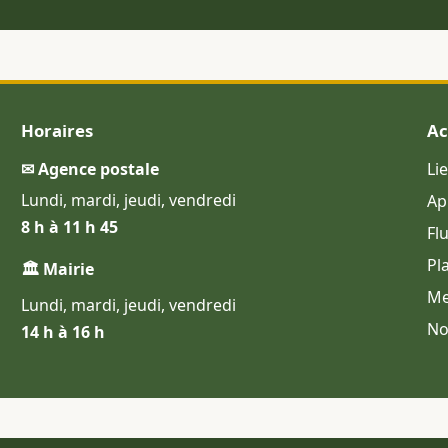
Horaires
Ac
✉ Agence postale
Li
Lundi, mardi, jeudi, vendredi
Ap
8 h à 11 h 45
Fl
Pl
🏛 Mairie
Me
Lundi, mardi, jeudi, vendredi
No
14 h à 16 h