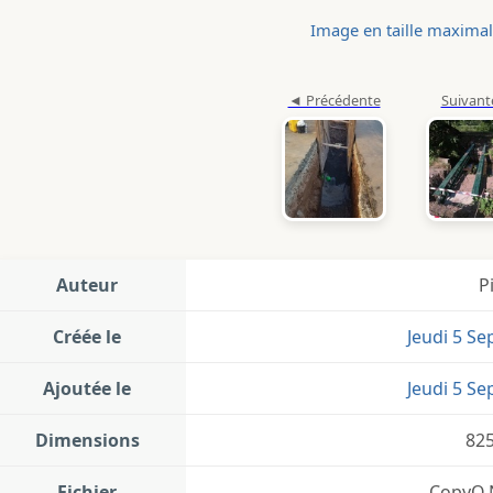
Image en taille maxima
Auteur
P
Créée le
Jeudi 5 S
Ajoutée le
Jeudi 5 S
Dimensions
82
Fichier
CopyQ.