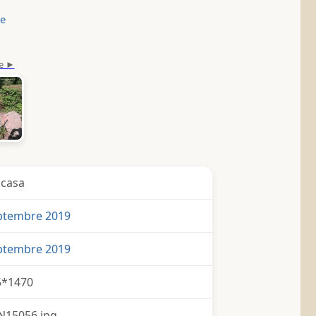
le
icasa
eptembre 2019
eptembre 2019
5*1470
N15056.jpg