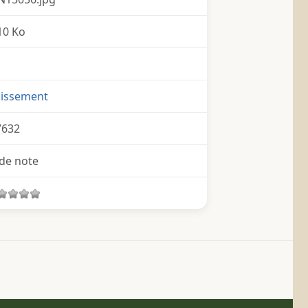
10 Ko
nissement
7632
de note