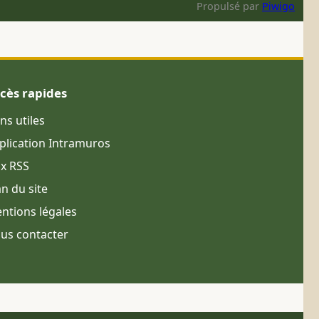
Propulsé par
Piwigo
cès rapides
ens utiles
plication Intramuros
ux RSS
an du site
ntions légales
us contacter