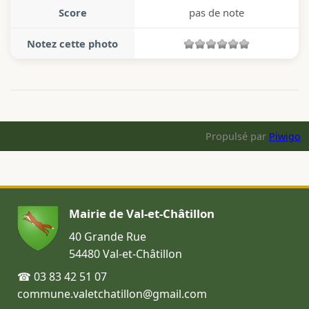
Score
pas de note
Notez cette photo
Propulsé par
Piwigo
Mairie de Val-et-Châtillon
40 Grande Rue
54480 Val-et-Châtillon
☎ 03 83 42 51 07
commune.valetchatillon@gmail.com