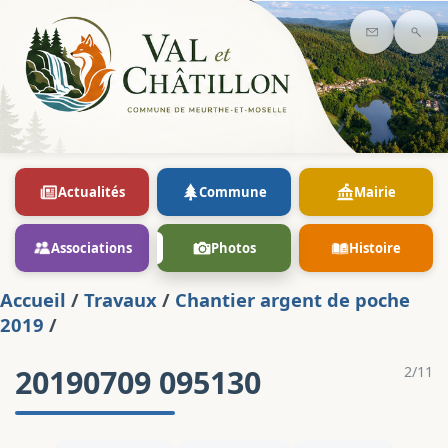
Contact
Rec
Actualités
Commune
Mairie
Associations
Photos
Histoire
Accueil
/
Travaux
/
Chantier argent de poche
2019
/
20190709 095130
2/11