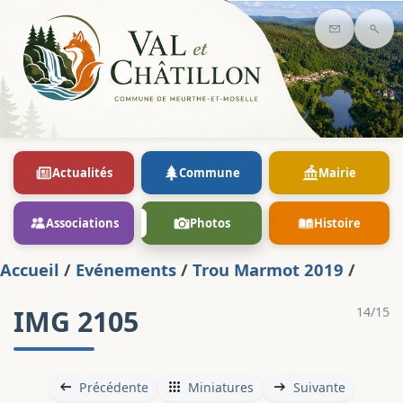
Contact
Rec
Actualités
Commune
Mairie
Associations
Photos
Histoire
Accueil
/
Evénements
/
Trou Marmot 2019
/
IMG 2105
14/15
Précédente
Miniatures
Suivante