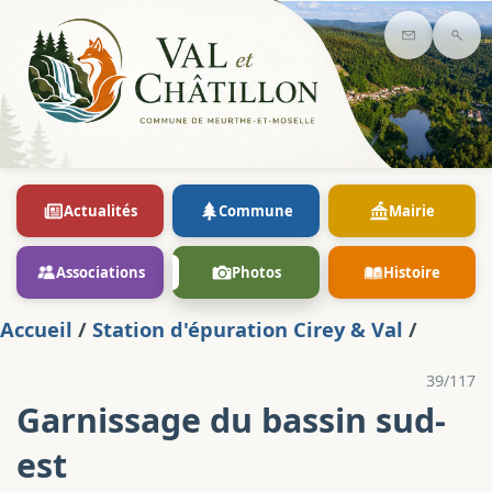
Contact
Rec
Actualités
Commune
Mairie
Associations
Photos
Histoire
Accueil
/
Station d'épuration Cirey & Val
/
39/117
Garnissage du bassin sud-
est