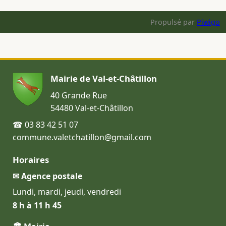
Propulsé par
Piwigo
Mairie de Val-et-Châtillon
40 Grande Rue
54480 Val-et-Châtillon
☎ 03 83 42 51 07
commune.valetchatillon@gmail.com
Horaires
✉ Agence postale
Lundi, mardi, jeudi, vendredi
8 h à 11 h 45