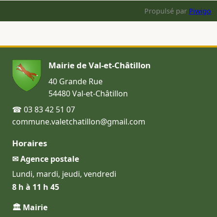
Propulsé par
Piwigo
Mairie de Val-et-Châtillon
40 Grande Rue
54480 Val-et-Châtillon
☎ 03 83 42 51 07
commune.valetchatillon@gmail.com
Horaires
✉ Agence postale
Lundi, mardi, jeudi, vendredi
8 h à 11 h 45
🏛 Mairie