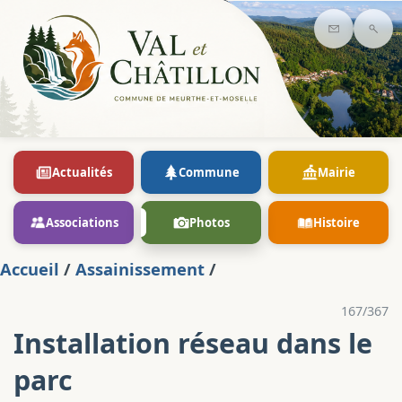
Contact
Rec
Actualités
Commune
Mairie
Associations
Photos
Histoire
Accueil
/
Assainissement
/
167/367
Installation réseau dans le
parc