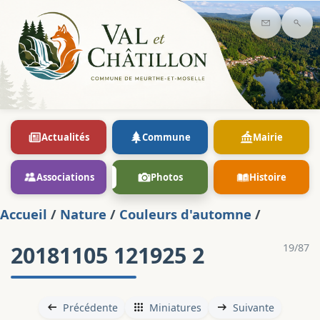
Contact
Rec
Actualités
Commune
Mairie
Associations
Photos
Histoire
Accueil
/
Nature
/
Couleurs d'automne
/
20181105 121925 2
19/87
Précédente
Miniatures
Suivante