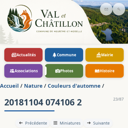
Contact
Rec
Actualités
Commune
Mairie
Associations
Photos
Histoire
Accueil
/
Nature
/
Couleurs d'automne
/
20181104 074106 2
23/87
Précédente
Miniatures
Suivante