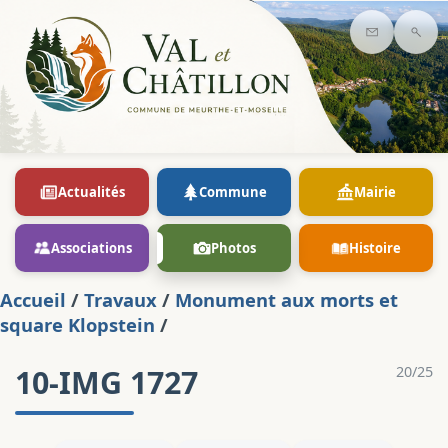
Contact
Rec
Actualités
Commune
Mairie
Associations
Photos
Histoire
Accueil
/
Travaux
/
Monument aux morts et
square Klopstein
/
10-IMG 1727
20/25