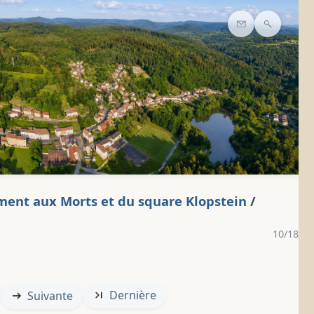
Contact
Recherc
ment aux Morts et du square Klopstein
/
10/18
Dernière
Suivante