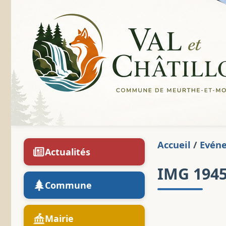
Accueil
/
Evén
Actualités
IMG 194
Commune
Mairie