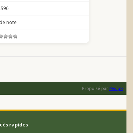
8596
de note
Propulsé par
Piwigo
cès rapides