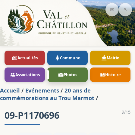
Contact
Rec
Actualités
Commune
Mairie
Associations
Photos
Histoire
Accueil
/
Evénements
/
20 ans de
commémorations au Trou Marmot
/
09-P1170696
9/15