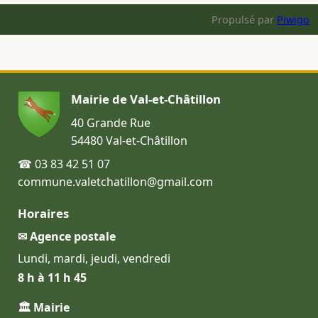
Propulsé par
Piwigo
Mairie de Val-et-Châtillon
40 Grande Rue
54480 Val-et-Châtillon
☎ 03 83 42 51 07
commune.valetchatillon@gmail.com
Horaires
✉ Agence postale
Lundi, mardi, jeudi, vendredi
8 h à 11 h 45
🏛 Mairie