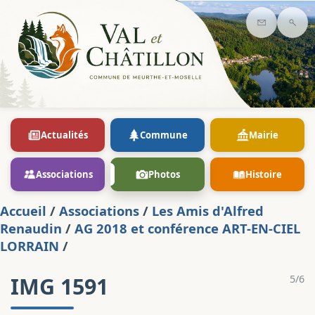
Contact
Rec
Actualités
Commune
Mairie
Associations
Photos
Histoire
Accueil
/
Associations
/
Les Amis d'Alfred
Renaudin
/
AG 2018 et conférence ART-EN-CIEL
LORRAIN
/
IMG 1591
5/6