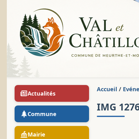
Accueil
/
Evén
Actualités
IMG 127
Commune
Mairie