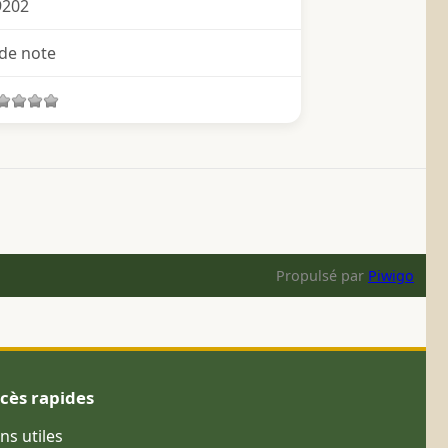
9202
de note
Propulsé par
Piwigo
cès rapides
ens utiles