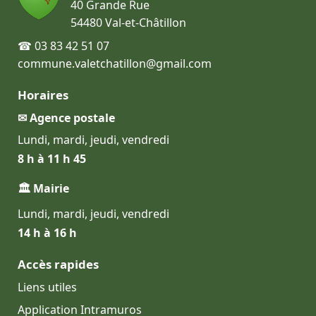
40 Grande Rue
54480 Val-et-Châtillon
☎ 03 83 42 51 07
commune.valetchatillon@gmail.com
Horaires
✉ Agence postale
Lundi, mardi, jeudi, vendredi
8 h à 11 h 45
🏛 Mairie
Lundi, mardi, jeudi, vendredi
14 h à 16 h
Accès rapides
Liens utiles
Application Intramuros