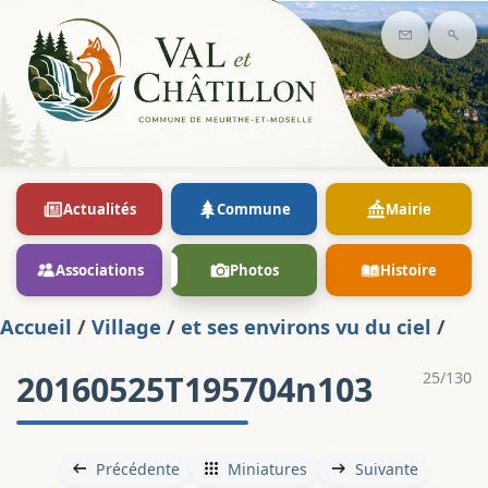
Contact
Rec
Actualités
Commune
Mairie
Associations
Photos
Histoire
Accueil
/
Village
/
et ses environs vu du ciel
/
20160525T195704n103
25/130
Précédente
Miniatures
Suivante