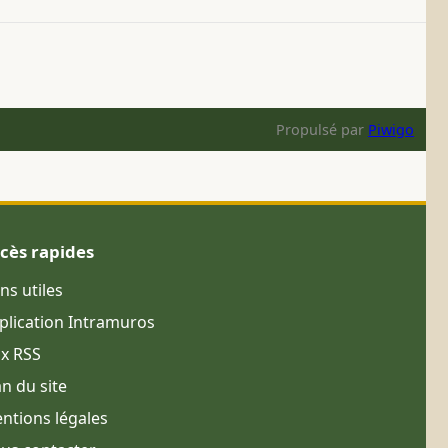
Propulsé par
Piwigo
cès rapides
ens utiles
plication Intramuros
ux RSS
an du site
ntions légales