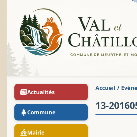
Accueil
/
Evén
Actualités
13-20160
Commune
Mairie