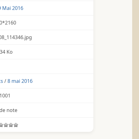
9 Mai 2016
0*2160
08_114346.jpg
34 Ko
ts
/
8 mai 2016
1001
de note