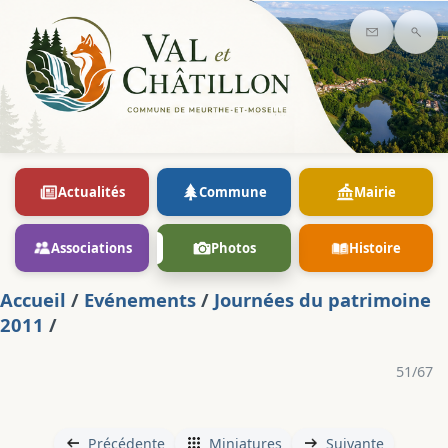
Contact
Rec
Actualités
Commune
Mairie
Associations
Photos
Histoire
Accueil
/
Evénements
/
Journées du patrimoine
2011
/
51/67
Précédente
Miniatures
Suivante