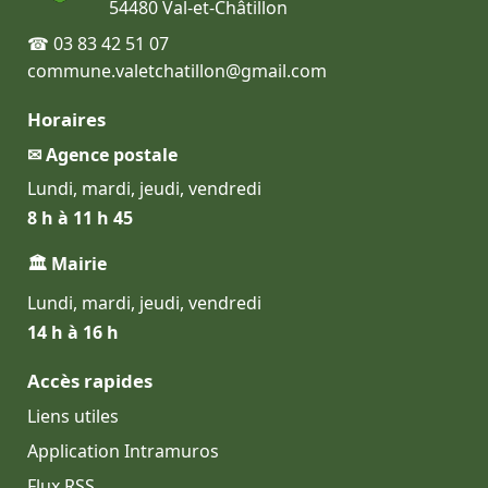
54480 Val-et-Châtillon
☎ 03 83 42 51 07
commune.valetchatillon@gmail.com
Horaires
✉ Agence postale
Lundi, mardi, jeudi, vendredi
8 h à 11 h 45
🏛 Mairie
Lundi, mardi, jeudi, vendredi
14 h à 16 h
Accès rapides
Liens utiles
Application Intramuros
Flux RSS