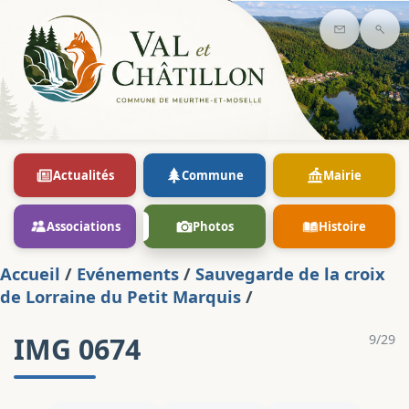
Contact
Rec
Actualités
Commune
Mairie
Associations
Photos
Histoire
Accueil
/
Evénements
/
Sauvegarde de la croix
de Lorraine du Petit Marquis
/
IMG 0674
9/29