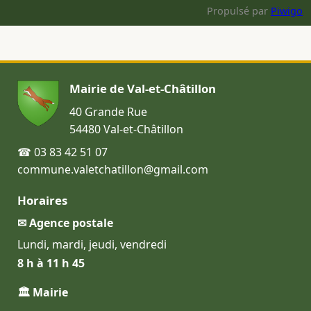
Propulsé par
Piwigo
Mairie de Val-et-Châtillon
40 Grande Rue
54480 Val-et-Châtillon
☎ 03 83 42 51 07
commune.valetchatillon@gmail.com
Horaires
✉ Agence postale
Lundi, mardi, jeudi, vendredi
8 h à 11 h 45
🏛 Mairie