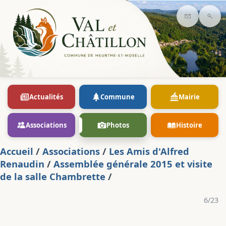
Contact
Rec
Actualités
Commune
Mairie
Associations
Photos
Histoire
Accueil
/
Associations
/
Les Amis d'Alfred
Renaudin
/
Assemblée générale 2015 et visite
de la salle Chambrette
/
6/23