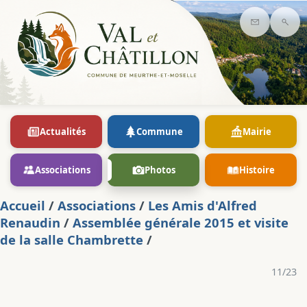
Contact
Rec
Actualités
Commune
Mairie
Associations
Photos
Histoire
Accueil
/
Associations
/
Les Amis d'Alfred
Renaudin
/
Assemblée générale 2015 et visite
de la salle Chambrette
/
11/23