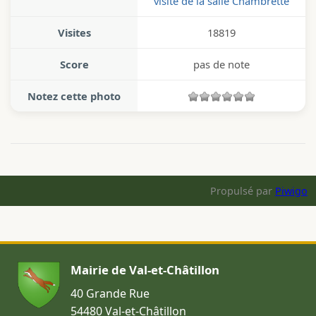
visite de la salle Chambrette
Visites
18819
Score
pas de note
Notez cette photo
Propulsé par
Piwigo
Mairie de Val-et-Châtillon
40 Grande Rue
54480 Val-et-Châtillon