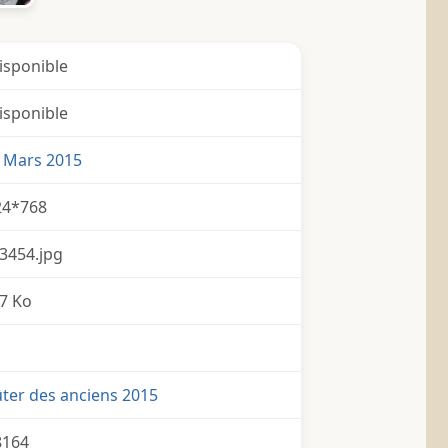
isponible
isponible
 Mars 2015
24*768
3454.jpg
7 Ko
ter des anciens 2015
8164