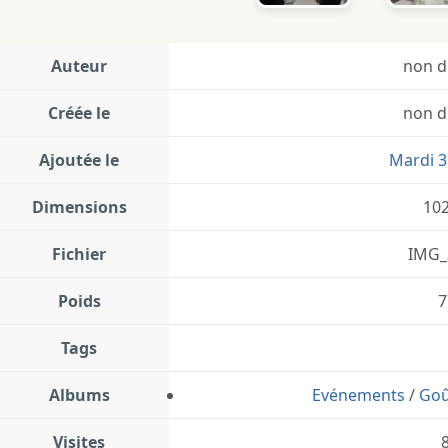
Auteur
non d
Créée le
non d
Ajoutée le
Mardi 3
Dimensions
10
Fichier
IMG_
Poids
7
Tags
Albums
Evénements
/
Goû
Visites