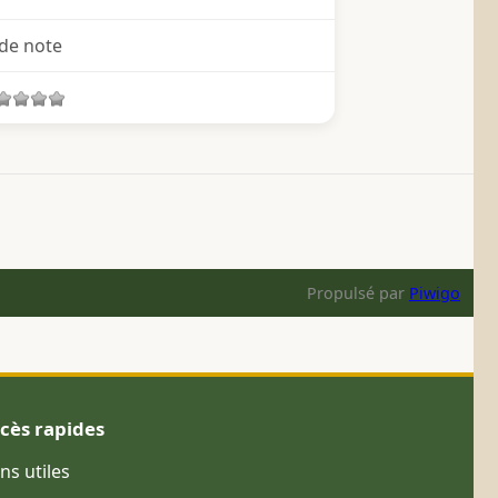
de note
Propulsé par
Piwigo
cès rapides
ens utiles