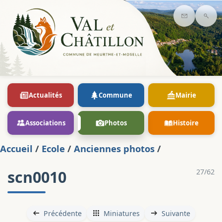
Contact
Rec
Actualités
Commune
Mairie
Associations
Photos
Histoire
Accueil
/
Ecole
/
Anciennes photos
/
scn0010
27/62
Précédente
Miniatures
Suivante