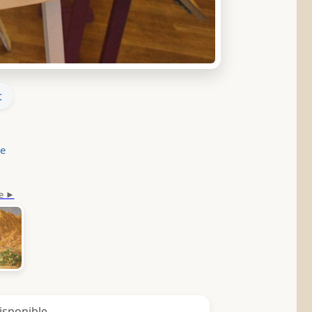
t
le
isponible