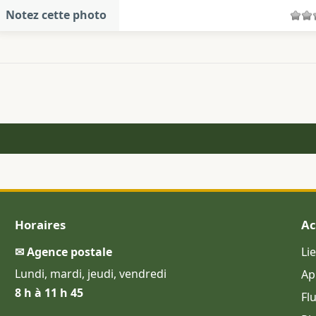
Notez cette photo
Horaires
Ac
✉ Agence postale
Li
Lundi, mardi, jeudi, vendredi
Ap
8 h à 11 h 45
Fl