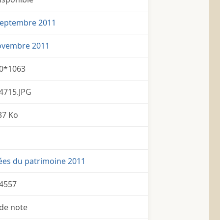
Septembre 2011
ovembre 2011
0*1063
4715.JPG
37 Ko
ées du patrimoine 2011
4557
de note