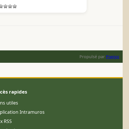
Propulsé par
Piwigo
cès rapides
ens utiles
plication Intramuros
ux RSS