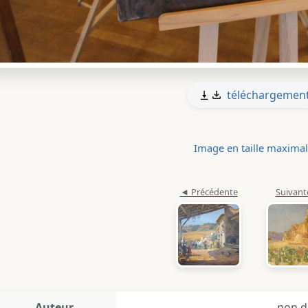
téléchargemen
Image en taille maxima
Auteur
non d