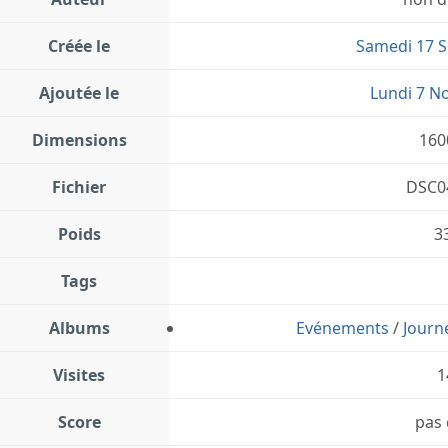
Créée le
Samedi 17 
Ajoutée le
Lundi 7 N
Dimensions
160
Fichier
DSC0
Poids
3
Tags
Albums
Evénements
/
Journ
Visites
1
Score
pas 