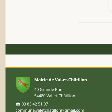
Mairie de Val-et-Châtillon
40 Grande Rue
54480 Val-et-Châtillon
☎ 03 83 42 51 07
commune.valetchatillon@gmail.com