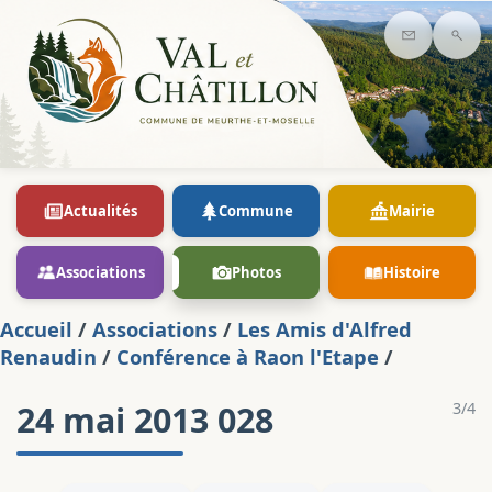
Contact
Rec
Actualités
Commune
Mairie
Associations
Photos
Histoire
Accueil
/
Associations
/
Les Amis d'Alfred
Renaudin
/
Conférence à Raon l'Etape
/
24 mai 2013 028
3/4