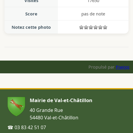
Visites
17650
Score
pas de note
Notez cette photo
Propulsé par
Piwigo
Mairie de Val-et-Châtillon
40 Grande Rue
54480 Val-et-Châtillon
☎ 03 83 42 51 07