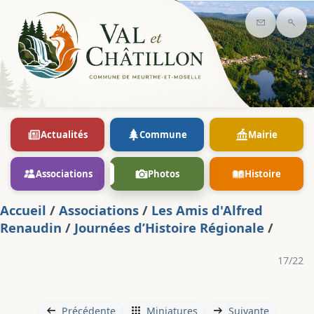
Contact
Rec
Actualités
Commune
Mairie
Associations
Photos
Histoire
Accueil
/
Associations
/
Les Amis d'Alfred
Renaudin
/
Journées d’Histoire Régionale
/
17/22
Précédente
Miniatures
Suivante