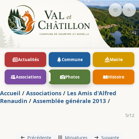
Contact
Rec
Actualités
Commune
Mairie
Associations
Photos
Histoire
Accueil
/
Associations
/
Les Amis d'Alfred
Renaudin
/
Assemblée générale 2013
/
5/12
Précédente
Miniatures
Suivante