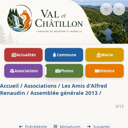
Contact
Rec
Actualités
Commune
Mairie
Associations
Photos
Histoire
Accueil
/
Associations
/
Les Amis d'Alfred
Renaudin
/
Assemblée générale 2013
/
3/12
Précédente
Miniatures
Suivante