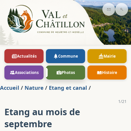
Contact
Rec
Actualités
Commune
Mairie
Associations
Photos
Histoire
Accueil
/
Nature
/
Etang et canal
/
1/21
Etang au mois de
septembre