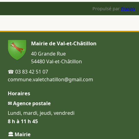
Propulsé par
Piwigo
Mairie de Val-et-Châtillon
40 Grande Rue
54480 Val-et-Châtillon
☎ 03 83 42 51 07
commune.valetchatillon@gmail.com
Horaires
✉ Agence postale
Lundi, mardi, jeudi, vendredi
8 h à 11 h 45
🏛 Mairie