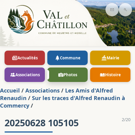
Contact
Rec
Actualités
Commune
Mairie
Associations
Photos
Histoire
Accueil
/
Associations
/
Les Amis d'Alfred
Renaudin
/
Sur les traces d'Alfred Renaudin à
Commercy
/
20250628 105105
2/20