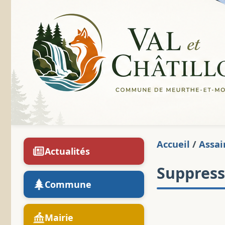
Accueil
/
Assai
Actualités
Suppress
Commune
Mairie