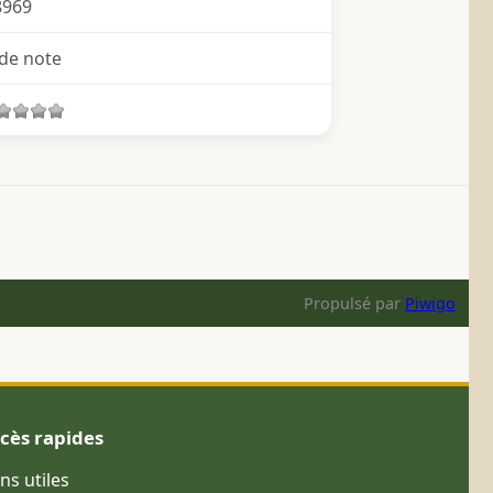
8969
de note
Propulsé par
Piwigo
cès rapides
ens utiles