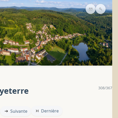
Contact
Recherc
yeterre
308/367
Dernière
Suivante