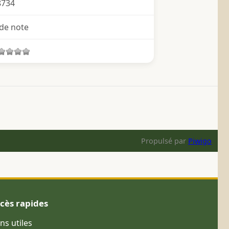
8734
de note
Propulsé par
Piwigo
cès rapides
ens utiles