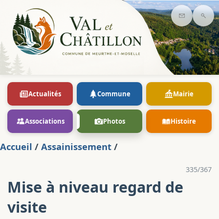
Contact
Rec
Actualités
Commune
Mairie
Associations
Photos
Histoire
Accueil
/
Assainissement
/
335/367
Mise à niveau regard de
visite