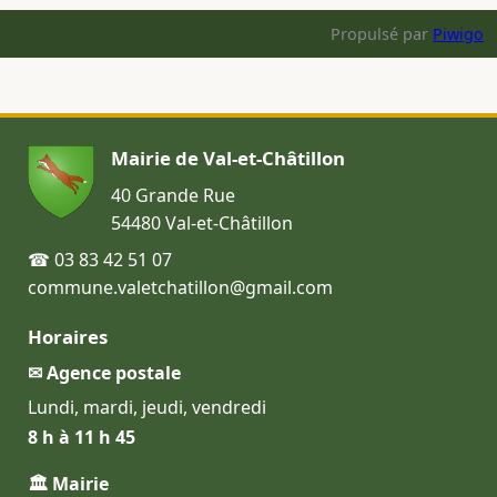
Propulsé par
Piwigo
Mairie de Val-et-Châtillon
40 Grande Rue
54480 Val-et-Châtillon
☎ 03 83 42 51 07
commune.valetchatillon@gmail.com
Horaires
✉ Agence postale
Lundi, mardi, jeudi, vendredi
8 h à 11 h 45
🏛 Mairie