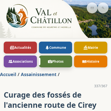
Contact
Rec
Actualités
Commune
Mairie
Associations
Photos
Histoire
Accueil
/
Assainissement
/
337/367
Curage des fossés de
l'ancienne route de Cirey