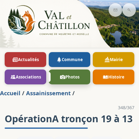
Contact
Rec
Actualités
Commune
Mairie
Associations
Photos
Histoire
Accueil
/
Assainissement
/
348/367
OpérationA tronçon 19 à 13