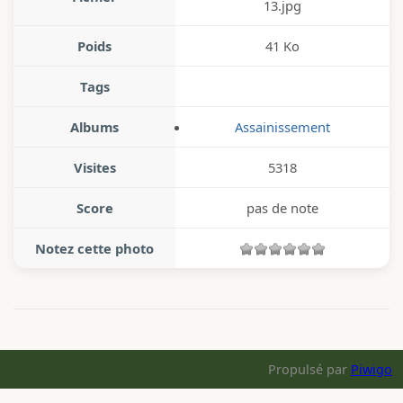
13.jpg
Poids
41 Ko
Tags
Albums
Assainissement
Visites
5318
Score
pas de note
Notez cette photo
Propulsé par
Piwigo